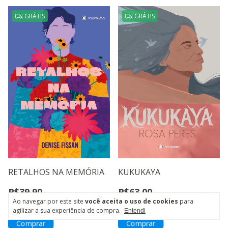
GRÁTIS
GRÁTIS
RETALHOS NA MEMÓRIA
KUKUKAYA
R$39,90
R$63,00
Ao navegar por este site
você aceita o uso de cookies
para
9
x
de
R$5,31
12
x
de
R$6,41
agilizar a sua experiência de compra.
Entendi