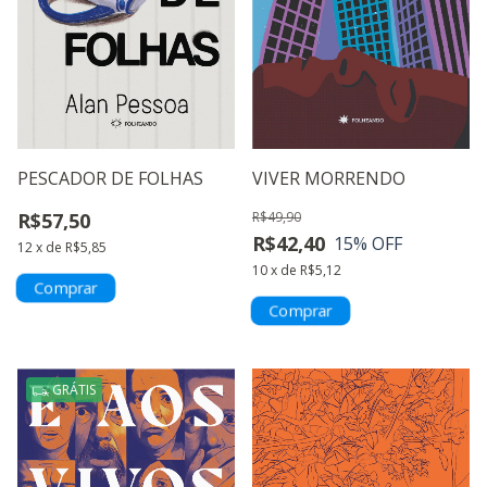
PESCADOR DE FOLHAS
VIVER MORRENDO
R$57,50
R$49,90
R$42,40
15
% OFF
12
x
de
R$5,85
10
x
de
R$5,12
GRÁTIS