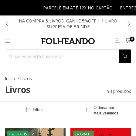
PARCELE EM ATÉ 12X NO CARTÃO
ENTREGA PARA TODO BRA
NA COMPRA 5 LIVROS, GANHE 5%OFF + 1 LIVRO
SUPRESA DE BRINDE
0
Início
>
Livros
Livros
93 produtos
Ordenar por:
Filtrar
Mais vendidos
GRÁTIS
GRÁTIS