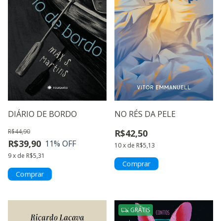
DIÁRIO DE BORDO
NO RÉS DA PELE
R$44,90
R$42,50
R$39,90
11
% OFF
10
x
de
R$5,13
9
x
de
R$5,31
GRÁTIS