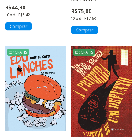
R$44,90
R$75,00
10
x
de
R$5,42
12
x
de
R$7,63
GRÁTIS
GRÁTIS