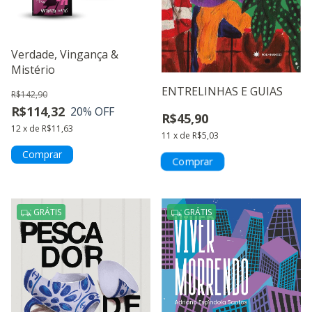
Verdade, Vingança &
Mistério
ENTRELINHAS E GUIAS
R$142,90
R$114,32
20
% OFF
R$45,90
12
x
de
R$11,63
11
x
de
R$5,03
Comprar
GRÁTIS
GRÁTIS