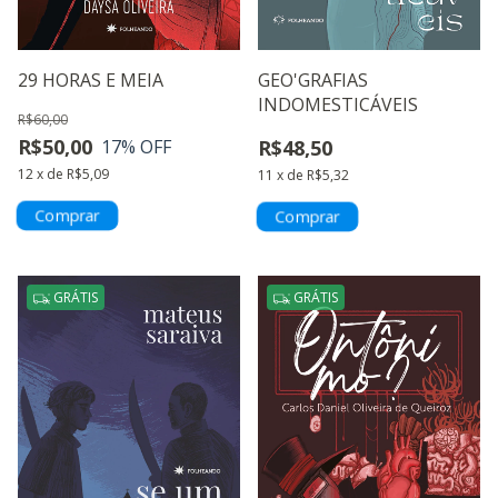
29 HORAS E MEIA
GEO'GRAFIAS
INDOMESTICÁVEIS
R$60,00
R$50,00
17
% OFF
R$48,50
12
x
de
R$5,09
11
x
de
R$5,32
GRÁTIS
GRÁTIS