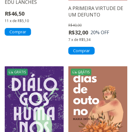
EDU LANCHES
A PRIMEIRA VIRTUDE DE
R$46,50
UM DEFUNTO
11
x
de
R$5,10
R$40,00
R$32,00
20
% OFF
7
x
de
R$5,34
GRÁTIS
GRÁTIS