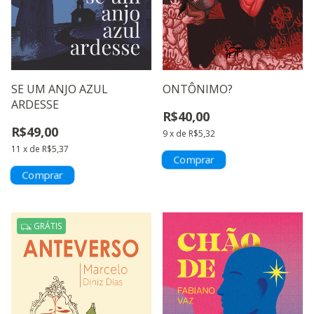
SE UM ANJO AZUL
ONTÔNIMO?
ARDESSE
R$40,00
R$49,00
9
x
de
R$5,32
11
x
de
R$5,37
GRÁTIS