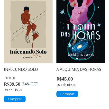
INFECUNDO SOLO
A ALQUIMIA DAS HORAS
R$60,00
R$45,00
R$39,50
34
% OFF
10
x
de
R$5,43
9
x
de
R$5,25