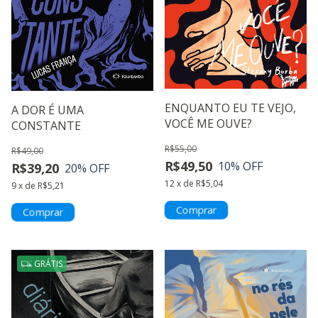
ENQUANTO EU TE VEJO,
A DOR É UMA
VOCÊ ME OUVE?
CONSTANTE
R$55,00
R$49,00
R$49,50
10
% OFF
R$39,20
20
% OFF
12
x
de
R$5,04
9
x
de
R$5,21
GRÁTIS