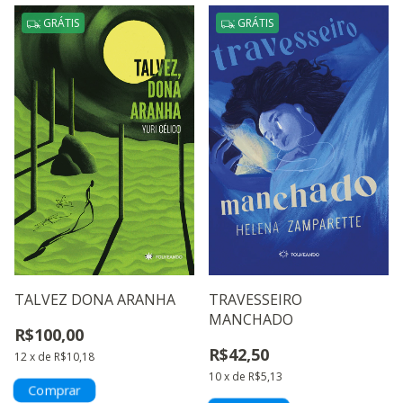
GRÁTIS
GRÁTIS
TALVEZ DONA ARANHA
TRAVESSEIRO
MANCHADO
R$100,00
R$42,50
12
x
de
R$10,18
10
x
de
R$5,13