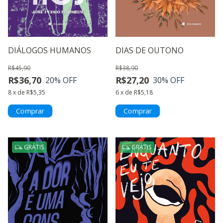
DIÁLOGOS HUMANOS
DIAS DE OUTONO
R$45,90
R$38,90
R$36,70
R$27,20
20
% OFF
30
% OFF
8
x
de
R$5,35
6
x
de
R$5,18
GRÁTIS
GRÁTIS