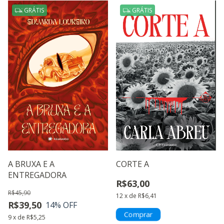
GRÁTIS
GRÁTIS
A BRUXA E A
CORTE A
ENTREGADORA
R$63,00
R$45,90
12
x
de
R$6,41
R$39,50
14
% OFF
9
x
de
R$5,25